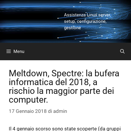
Vai
al
Assistenza Linux server,
contenuto
setup, configurazione,
gestione
Menu
Meltdown, Spectre: la bufera
informatica del 2018, a
rischio la maggior parte dei
computer.
17 Gennaio 2018
di
admin
Il 4 gennaio scorso sono state scoperte (da gruppi