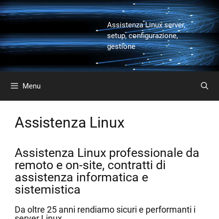
Vai
al
Assistenza Linux server,
contenuto
setup, configurazione,
gestione
Menu
Assistenza Linux
Assistenza Linux professionale da
remoto e on-site, contratti di
assistenza informatica e
sistemistica
Da oltre 25 anni rendiamo sicuri e performanti i
server Linux.