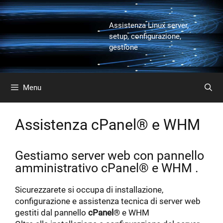
Vai
al
Assistenza Linux server,
contenuto
setup, configurazione,
gestione
Menu
Assistenza cPanel® e WHM
Gestiamo server web con pannello
amministrativo cPanel® e WHM .
Sicurezzarete si occupa di installazione,
configurazione e assistenza tecnica di server web
gestiti dal pannello
cPanel
® e WHM