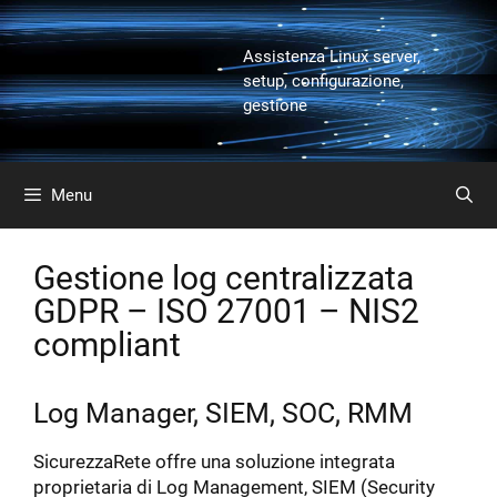
Vai
al
Assistenza Linux server,
contenuto
setup, configurazione,
gestione
Menu
Gestione log centralizzata
GDPR – ISO 27001 – NIS2
compliant
Log Manager, SIEM, SOC, RMM
SicurezzaRete offre una soluzione integrata
proprietaria di Log Management, SIEM (Security