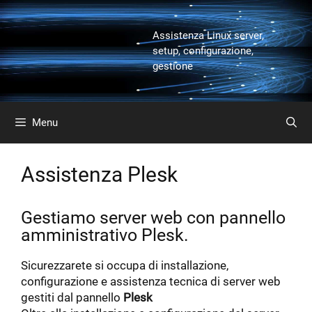
Vai
al
Assistenza Linux server,
contenuto
setup, configurazione,
gestione
Menu
Assistenza Plesk
Gestiamo server web con pannello
amministrativo Plesk.
Sicurezzarete si occupa di installazione,
configurazione e assistenza tecnica di server web
gestiti dal pannello
Plesk