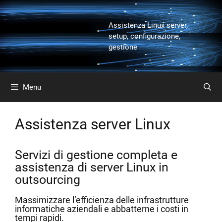
Vai
al
Assistenza Linux server,
contenuto
setup, configurazione,
gestione
Menu
Assistenza server Linux
Servizi di gestione completa e
assistenza di server Linux in
outsourcing
Massimizzare l’efficienza delle infrastrutture
informatiche aziendali e abbatterne i costi in
tempi rapidi.