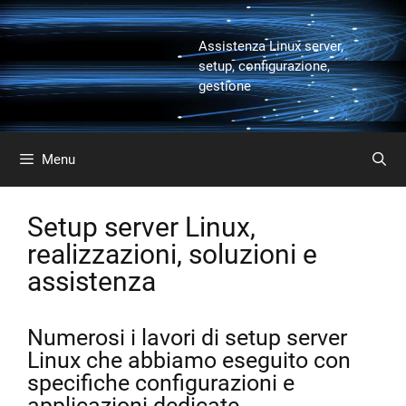
Vai
al
Assistenza Linux server,
contenuto
setup, configurazione,
gestione
Menu
Setup server Linux,
realizzazioni, soluzioni e
assistenza
Numerosi i lavori di setup server
Linux che abbiamo eseguito con
specifiche configurazioni e
applicazioni dedicate.