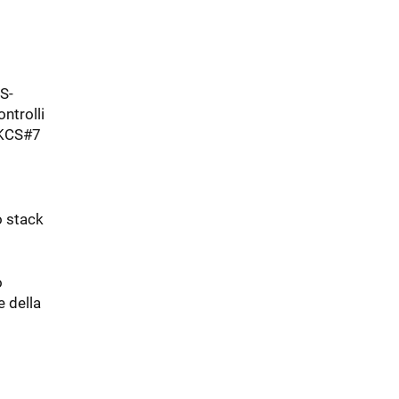
S-
ntrolli
PKCS#7
o stack
o
e della