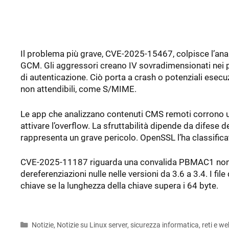
Il problema più grave, CVE-2025-15467, colpisce l’an
GCM. Gli aggressori creano IV sovradimensionati nei p
di autenticazione. Ciò porta a crash o potenziali es
non attendibili, come S/MIME.
Le app che analizzano contenuti CMS remoti corrono un
attivare l’overflow. La sfruttabilità dipende da difese 
rappresenta un grave pericolo. OpenSSL l’ha classifica
CVE-2025-11187 riguarda una convalida PBMAC1 non co
dereferenziazioni nulle nelle versioni da 3.6 a 3.4. I f
chiave se la lunghezza della chiave supera i 64 byte.
Categorie
Notizie
,
Notizie su Linux server, sicurezza informatica, reti e we