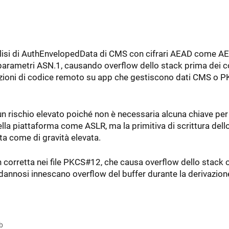
alisi di AuthEnvelopedData di CMS con cifrari AEAD come AE
arametri ASN.1, causando overflow dello stack prima dei co
ecuzioni di codice remoto su app che gestiscono dati CMS o 
 rischio elevato poiché non è necessaria alcuna chiave per
della piattaforma come ASLR, ma la primitiva di scrittura dell
ta come di gravità elevata.
rretta nei file PKCS#12, che causa overflow dello stack 
ile dannosi innescano overflow del buffer durante la derivazion
b