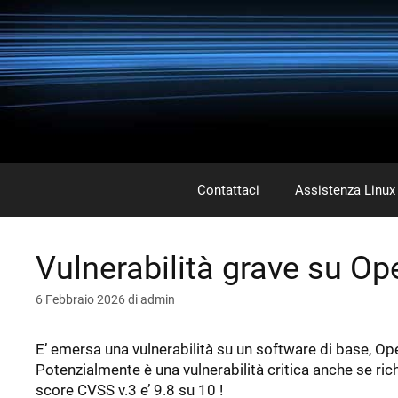
Vai
al
contenuto
Contattaci
Assistenza Linux
Vulnerabilità grave su O
6 Febbraio 2026
di
admin
E’ emersa una vulnerabilità su un software di base, O
Potenzialmente è una vulnerabilità critica anche se ric
score CVSS v.3 e’ 9.8 su 10 !