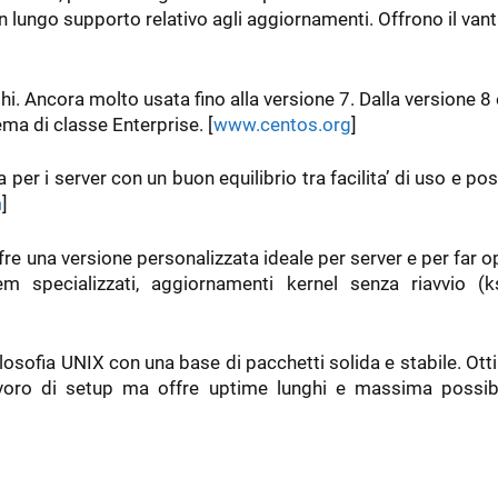
on lungo supporto relativo agli aggiornamenti. Offrono il van
ghi. Ancora molto usata fino alla versione 7. Dalla versione 8 
ma di classe Enterprise. [
www.centos.org
]
 per i server con un buon equilibrio tra facilita’ di uso e poss
m
]
fre una versione personalizzata ideale per server e per far o
em specializzati, aggiornamenti kernel senza riavvio (ks
a filosofia UNIX con una base di pacchetti solida e stabile. Ot
avoro di setup ma offre uptime lunghi e massima possibil