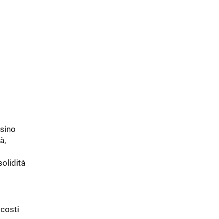
sino
à,
solidità
 costi