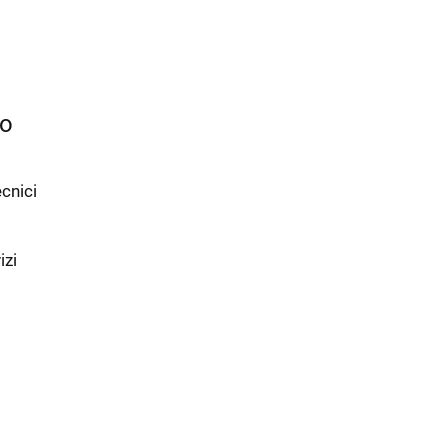
to
ecnici
izi