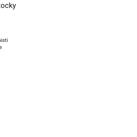
Rocky
isti
e