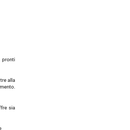
 pronti
tre alla
amento.
ffre sia
e