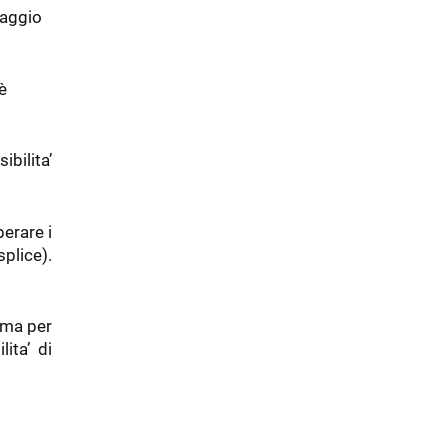
taggio
è
ibilita’
perare i
plice).
tima per
ita’ di