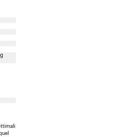
ng
ttimali
quel