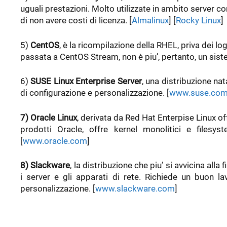
uguali prestazioni. Molto utilizzate in ambito server c
di non avere costi di licenza. [
Almalinux
] [
Rocky Linux
]
5)
CentOS
, è la ricompilazione della RHEL, priva dei lo
passata a CentOS Stream, non è piu’, pertanto, un siste
6)
SUSE Linux Enterprise Server
, una distribuzione nata
di configurazione e personalizzazione. [
www.suse.co
7) Oracle Linux
, derivata da Red Hat Enterpise Linux of
prodotti Oracle, offre kernel monolitici e filesyst
[
www.oracle.com
]
8) Slackware
, la distribuzione che piu’ si avvicina all
i server e gli apparati di rete. Richiede un buon l
personalizzazione. [
www.slackware.com
]