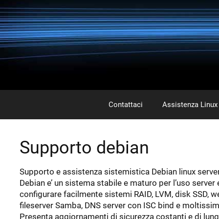
Vai
al
contenuto
Contattaci
Assistenza Linux
Supporto debian
Supporto e assistenza sistemistica Debian linux server
Debian e’ un sistema stabile e maturo per l’uso serve
configurare facilmente sistemi RAID, LVM, disk SSD, w
fileserver Samba, DNS server con ISC bind e moltissimi 
Presenta aggiornamenti di sicurezza costanti e di lun