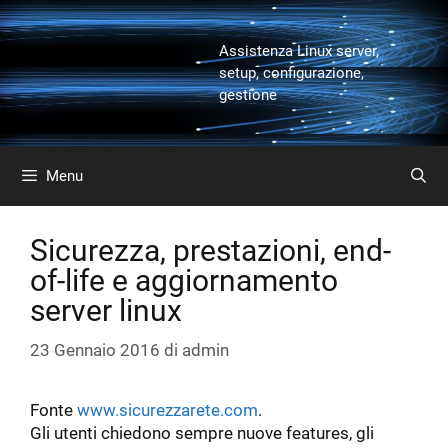
Vai
al
Assistenza Linux server,
contenuto
setup, configurazione,
gestione
Menu
Sicurezza, prestazioni, end-
of-life e aggiornamento
server linux
23 Gennaio 2016
di
admin
Fonte
www.sicurezzarete.com
.
Gli utenti chiedono sempre nuove features, gli