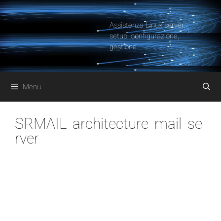
Vai
al
Assistenza Linux server,
contenuto
setup, configurazione,
gestione
Menu
SRMAIL_architecture_mail_se
rver