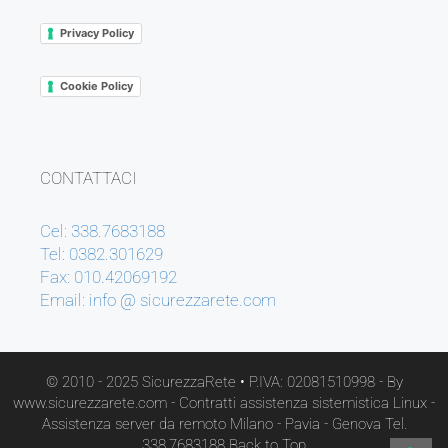
Privacy Policy
Cookie Policy
CONTATTACI
Cel: 338.7683188
Tel: 0382.301629
Fax: 010.42069192
Email: info @ sicurezzarete.com
© 2010 - 2025 SicurezzaRete
• P.IVA: 02081510998 - By
www.sicurezzarete.com -
Contratti assistenza sistemistica Linux -
Assistenza server da remoto Milano - Pavia - Genova
Tel.
338.7683188
Back to Top