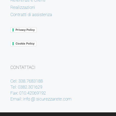
Referenze e clienti
Realizzazioni
Contratti di assistenza
Privacy Policy
Cookie Policy
CONTATTACI
Cel: 338.7683188
Tel: 0382.301629
Fax: 010.42069192
Email: info @ sicurezzarete.com