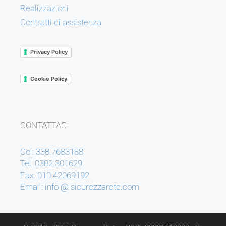
Realizzazioni
Contratti di assistenza
Privacy Policy
Cookie Policy
CONTATTACI
Cel: 338.7683188
Tel: 0382.301629
Fax: 010.42069192
Email: info @ sicurezzarete.com