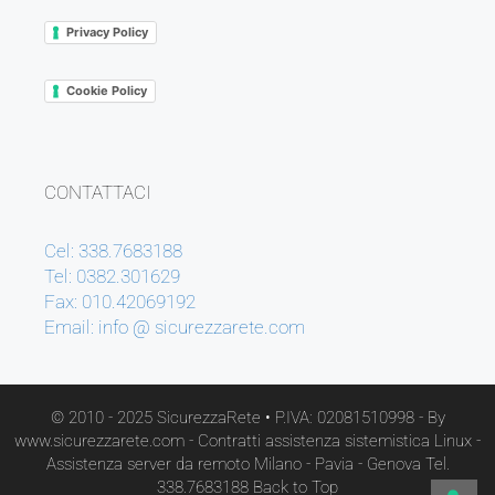
Privacy Policy
Cookie Policy
CONTATTACI
Cel: 338.7683188
Tel: 0382.301629
Fax: 010.42069192
Email: info @ sicurezzarete.com
© 2010 - 2025 SicurezzaRete
• P.IVA: 02081510998 - By
www.sicurezzarete.com -
Contratti assistenza sistemistica Linux -
Assistenza server da remoto Milano - Pavia - Genova
Tel.
338.7683188
Back to Top