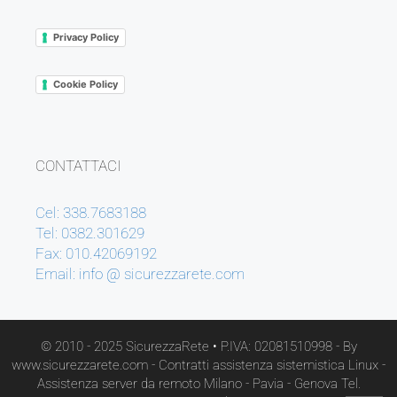
Privacy Policy
Cookie Policy
CONTATTACI
Cel: 338.7683188
Tel: 0382.301629
Fax: 010.42069192
Email: info @ sicurezzarete.com
© 2010 - 2025 SicurezzaRete
• P.IVA: 02081510998 - By
www.sicurezzarete.com -
Contratti assistenza sistemistica Linux -
Assistenza server da remoto Milano - Pavia - Genova
Tel.