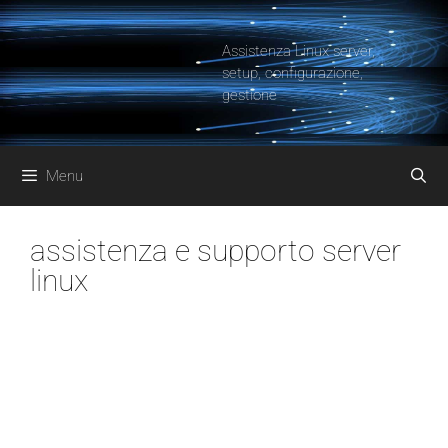
Vai
al
Assistenza Linux server,
contenuto
setup, configurazione,
gestione
Menu
assistenza e supporto server
linux