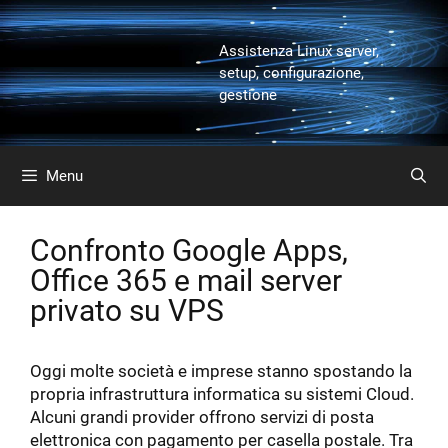
Vai
al
Assistenza Linux server,
contenuto
setup, configurazione,
gestione
Menu
Confronto Google Apps,
Office 365 e mail server
privato su VPS
Oggi molte società e imprese stanno spostando la
propria infrastruttura informatica su sistemi Cloud.
Alcuni grandi provider offrono servizi di posta
elettronica con pagamento per casella postale. Tra