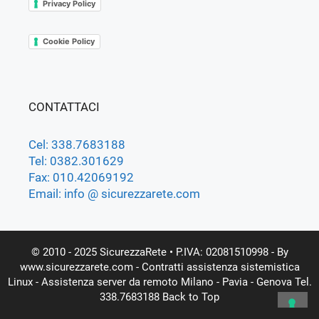
Privacy Policy
Cookie Policy
CONTATTACI
Cel: 338.7683188
Tel: 0382.301629
Fax: 010.42069192
Email: info @ sicurezzarete.com
© 2010 - 2025 SicurezzaRete
• P.IVA: 02081510998 - By
www.sicurezzarete.com -
Contratti assistenza sistemistica
Linux - Assistenza server da remoto Milano - Pavia - Genova
Tel.
338.7683188
Back to Top